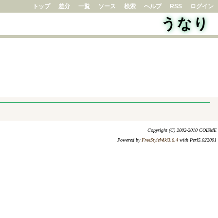
トップ
差分
一覧
ソース
検索
ヘルプ
RSS
ログイン
うなり
Copyright (C) 2002-2010 COISME
Powered by
FreeStyleWiki3.6.4
with Perl5.022001