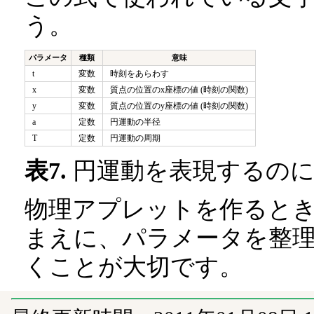
う。
パラメータ
種類
意味
t
変数
時刻をあらわす
x
変数
質点の位置のx座標の値 (時刻の関数)
y
変数
質点の位置のy座標の値 (時刻の関数)
a
定数
円運動の半径
T
定数
円運動の周期
表7.
円運動を表現するのに
物理アプレットを作ると
まえに、パラメータを整
くことが大切です。